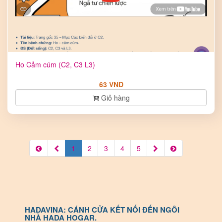
Ho Cảm cúm (C2, C3 L3)
63 VND
Giỏ hàng
1
2
3
4
5
HADAVINA: CÁNH CỬA KẾT NỐI ĐẾN NGÔI
NHÀ HADA HOGAR.