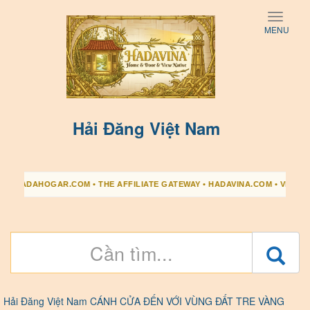
Toggle
MENU
naviga
Hải Đăng Việt Nam
AR.COM • THE AFFILIATE GATEWAY • HADAVINA.COM • VIEW NATIVE HERITA
Hải Đăng Việt Nam CÁNH CỬA ĐẾN VỚI VÙNG ĐẤT TRE VÀNG