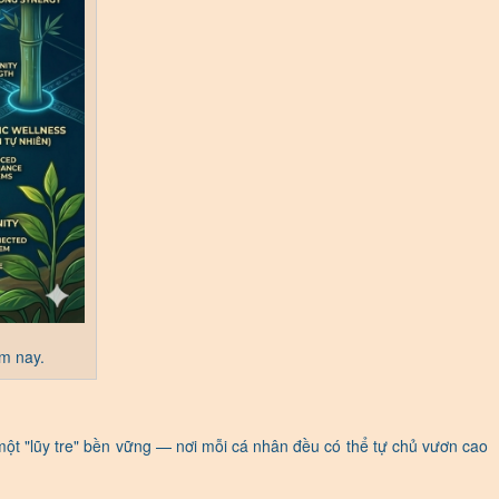
m nay.
một "lũy tre" bền vững — nơi mỗi cá nhân đều có thể tự chủ vươn cao