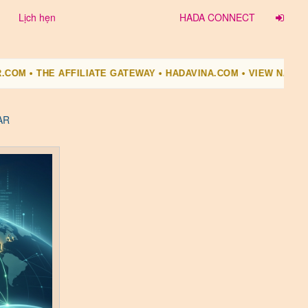
Lịch hẹn
HADA CONNECT
TE GATEWAY • HADAVINA.COM • VIEW NATIVE HERITAGE • HADA
AR