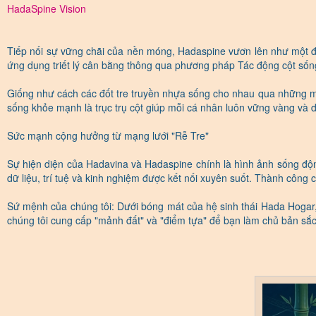
HadaSpine Vision
Tiếp nối sự vững chãi của nền móng, Hadaspine vươn lên như một đốt
ứng dụng triết lý cân bằng thông qua phương pháp Tác động cột sốn
Giống như cách các đốt tre truyền nhựa sống cho nhau qua những mắt
sống khỏe mạnh là trục trụ cột giúp mỗi cá nhân luôn vững vàng và d
Sức mạnh cộng hưởng từ mạng lưới "Rễ Tre"
Sự hiện diện của Hadavina và Hadaspine chính là hình ảnh sống độn
dữ liệu, trí tuệ và kinh nghiệm được kết nối xuyên suốt. Thành công
Sứ mệnh của chúng tôi: Dưới bóng mát của hệ sinh thái Hada Hogar,
chúng tôi cung cấp "mảnh đất" và "điểm tựa" để bạn làm chủ bản sắc