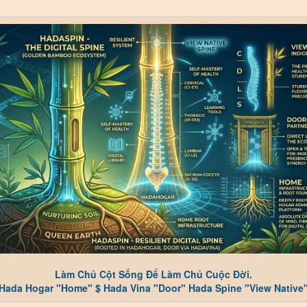
Làm Chủ Cột Sống Ðể Làm Chủ Cuộc Đời.
Hada Hogar "Home" $ Hada Vina "Door" Hada Spine "View Native