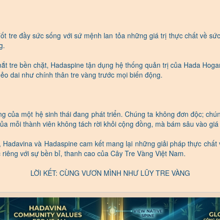
 tre đầy sức sống với sứ mệnh lan tỏa những giá trị thực chất về sứ
g.
 tre bền chặt, Hadaspine tận dụng hệ thống quản trị của Hada Hogar đ
ẻo dai như chính thân tre vàng trước mọi biến động.
g của một hệ sinh thái đang phát triển. Chúng ta không đơn độc; chú
 của mỗi thành viên không tách rời khỏi cộng đồng, mà bám sâu vào giá
 Hadavina và Hadaspine cam kết mang lại những giải pháp thực chất 
 riêng với sự bền bỉ, thanh cao của Cây Tre Vàng Việt Nam.
LỜI KẾT: CÙNG VƯƠN MÌNH NHƯ LŨY TRE VÀNG