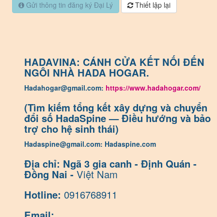
Gửi thông tin đăng ký Đại Lý
Thiết lập lại
HADAVINA: CÁNH CỬA KẾT NỐI ĐẾN
NGÔI NHÀ HADA HOGAR.
Hadahogar@gmail.com:
https://www.hadahogar.com/
(Tìm kiếm tổng kết xây dựng và chuyển
đổi số HadaSpine — Điều hướng và bảo
trợ cho hệ sinh thái)
Hadaspine@gmail.com: Hadaspine.com
Địa chỉ: Ngã 3 gia canh - Định Quán -
Đồng Nai -
Việt Nam
Hotline:
0916768911
Email: